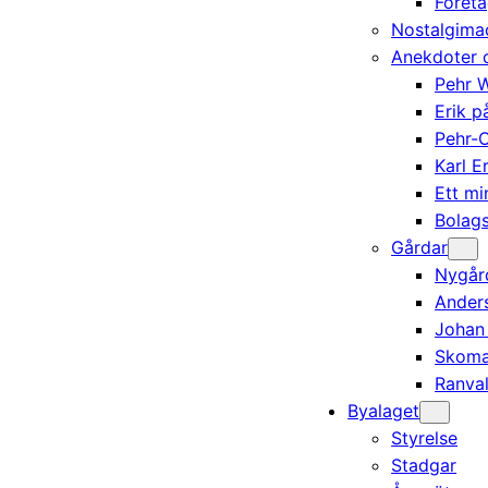
Föret
Nostalgima
Anekdoter o
Pehr 
Erik 
Pehr-O
Karl 
Ett mi
Bolag
Gårdar
Nygår
Ander
Johan
Skoma
Ranval
Byalaget
Styrelse
Stadgar