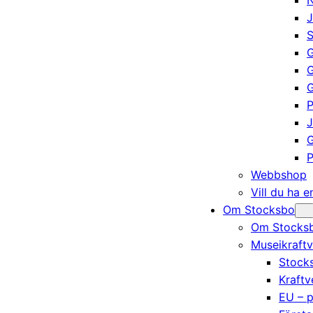
N
J
S
G
G
P
J
G
P
Webbshop
Vill du ha 
Om Stocksbo
Om Stocksb
Museikraftv
Stocks
Kraftv
EU – p