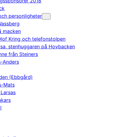
agssponsorer 2018
ck
ch personligheter
Wassberg
på macken
lof Kring och telefonstolpen
Ersa, stenhuggaren på Hovbacken
nne från Steiners
s-Anders
den (Ebbgård)
s-Mats
 Larsas
kars
l