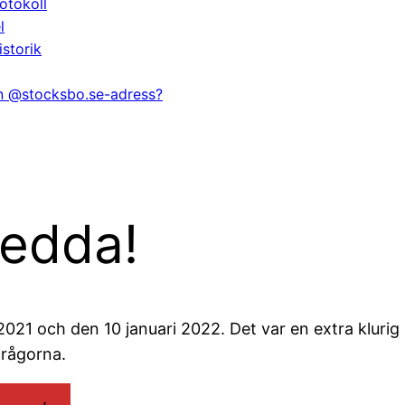
otokoll
l
istorik
en @stocksbo.se-adress?
sedda!
1 och den 10 januari 2022. Det var en extra klurig 
frågorna.