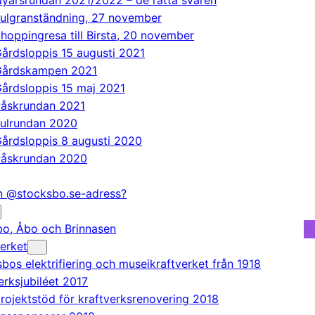
yårsrundan 2021/2022 – de rätta svaren
ulgranständning, 27 november
hoppingresa till Birsta, 20 november
årdsloppis 15 augusti 2021
Gårdskampen 2021
årdsloppis 15 maj 2021
åskrundan 2021
ulrundan 2020
årdsloppis 8 augusti 2020
åskrundan 2020
en @stocksbo.se-adress?
o, Åbo och Brinnasen
erket
bos elektrifiering och museikraftverket från 1918
erksjubiléet 2017
rojektstöd för kraftverksrenovering 2018