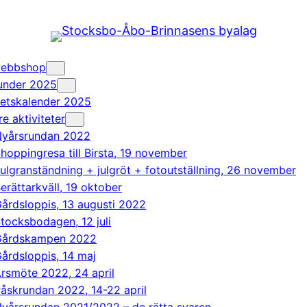
 webbshop
 under 2025
tetskalender 2025
re aktiviteter
yårsrundan 2022
hoppingresa till Birsta, 19 november
ulgranständning + julgröt + fotoutställning, 26 november
erättarkväll, 19 oktober
årdsloppis, 13 augusti 2022
tocksbodagen, 12 juli
Gårdskampen 2022
årdsloppis, 14 maj
rsmöte 2022, 24 april
åskrundan 2022, 14-22 april