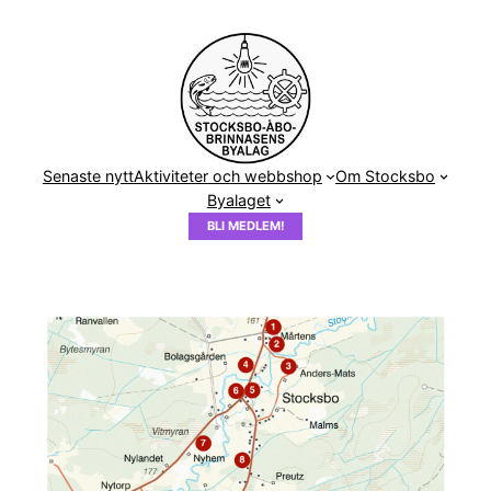
Hoppa
till
innehåll
Senaste nytt
Aktiviteter och webbshop
Om Stocksbo
Byalaget
BLI MEDLEM!