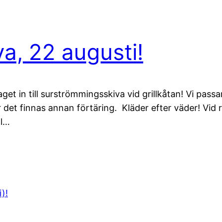
a, 22 augusti!
et in till surströmmingsskiva vid grillkåtan! Vi pass
et finnas annan förtäring. Kläder efter väder! Vid r
äl…