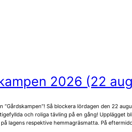
dskampen 2026 (22 aug
en ”Gårdskampen”! Så blockera lördagen den 22 augu
stigefyllda och roliga tävling på en gång! Upplägget b
a, på lagens respektive hemmagräsmatta. På eftermi