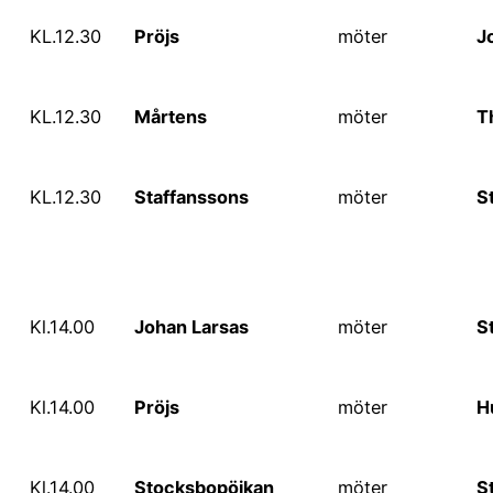
KL.12.30
Pröjs
möter
J
KL.12.30
Mårtens
möter
T
KL.12.30
Staffanssons
möter
S
Kl.14.00
Johan Larsas
möter
S
Kl.14.00
Pröjs
möter
H
Kl.14.00
Stocksbopöjkan
möter
S