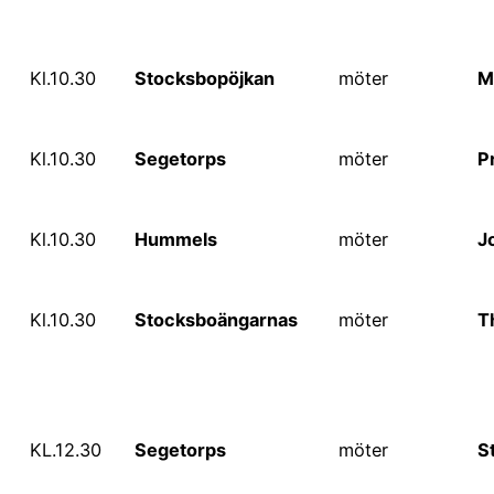
Kl.10.30
Stocksbopöjkan
möter
M
Kl.10.30
Segetorps
möter
P
Kl.10.30
Hummels
möter
J
Kl.10.30
Stocksboängarnas
möter
T
KL.12.30
Segetorps
möter
S