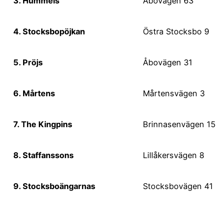
3
.
Hummels
Åbovägen 63
4
.
Stocksbopöjkan
Östra Stocksbo 9
5
.
Pröjs
Åbovägen 31
6
.
Mårtens
Mårtensvägen 3
7
.
The Kingpins
Brinnasenvägen 15
8
.
Staffanssons
Lillåkersvägen 8
9
.
Stocksboängarnas
Stocksbovägen 41