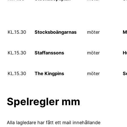
KL.15.30
Stocksboängarnas
möter
M
KL.15.30
Staffanssons
möter
H
KL.15.30
The Kingpins
möter
S
Spelregler mm
Alla lagledare har fått ett mail innehållande