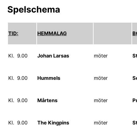
Spelschema
TID:
HEMMALAG
B
Kl. 9.00
Johan Larsas
möter
S
Kl. 9.00
Hummels
möter
S
Kl. 9.00
Mårtens
möter
P
Kl. 9.00
The Kingpins
möter
S