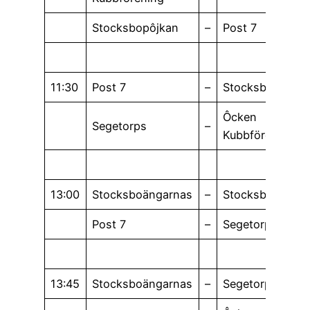
Stocksbopôjkan
–
Post 7
11:30
Post 7
–
Stocksboängar
Ôcken
Segetorps
–
Kubbförening
13:00
Stocksboängarnas
–
Stocksbopôjkan
Post 7
–
Segetorps
13:45
Stocksboängarnas
–
Segetorps