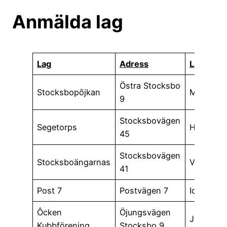
Anmälda lag
L
ag
Adress
Lagledar
Östra Stocksbo
Stocksbopôjkan
Mats
9
Stocksbovägen
Segetorps
Hö-Lass
45
Stocksbovägen
Stocksboängarnas
Viola
41
Post 7
Postvägen 7
Ida
Ôcken
Öjungsvägen
Jon-Erik
Kubbförening
Stocksbo 9