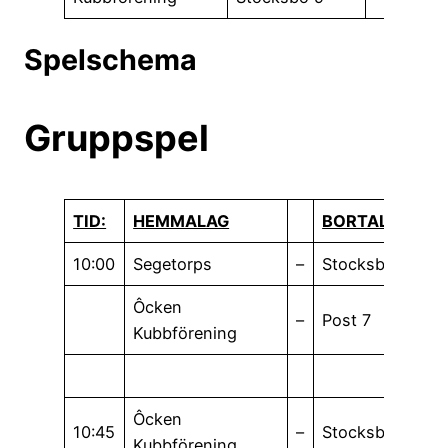
Spelschema
Gruppspel
TID:
HEMMALAG
BORTALAG
10:00
Segetorps
–
Stocksbopôjkan
Ôcken
–
Post 7
Kubbförening
Ôcken
10:45
–
Stocksboängar
Kubbförening