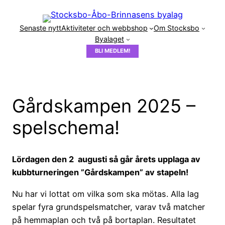
Hoppa
till
Senaste nytt
Aktiviteter och webbshop
Om Stocksbo
innehåll
Byalaget
BLI MEDLEM!
Gårdskampen 2025 –
spelschema!
Lördagen den 2 augusti så går årets upplaga av
kubbturneringen ”Gårdskampen” av stapeln!
Nu har vi lottat om vilka som ska mötas. Alla lag
spelar fyra grundspelsmatcher, varav två matcher
på hemmaplan och två på bortaplan. Resultatet