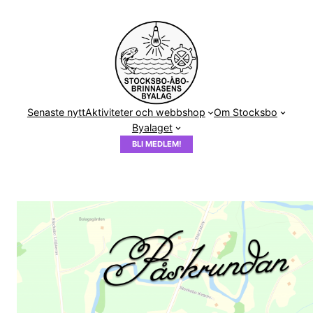
Hoppa
till
innehåll
Senaste nytt
Aktiviteter och webbshop
Om Stocksbo
Byalaget
BLI MEDLEM!