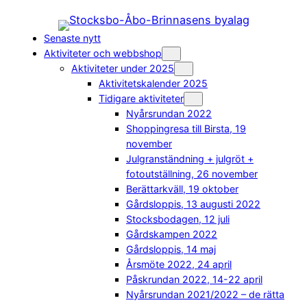
Hoppa
till
Senaste nytt
innehåll
Aktiviteter och webbshop
Aktiviteter under 2025
Aktivitetskalender 2025
Tidigare aktiviteter
Nyårsrundan 2022
Shoppingresa till Birsta, 19
november
Julgranständning + julgröt +
fotoutställning, 26 november
Berättarkväll, 19 oktober
Gårdsloppis, 13 augusti 2022
Stocksbodagen, 12 juli
Gårdskampen 2022
Gårdsloppis, 14 maj
Årsmöte 2022, 24 april
Påskrundan 2022, 14-22 april
Nyårsrundan 2021/2022 – de rätta