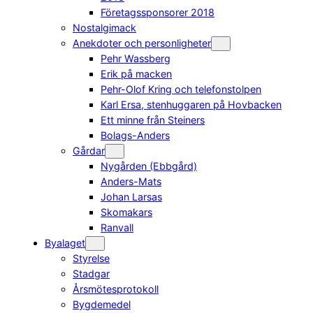
Företagssponsorer 2018
Nostalgimack
Anekdoter och personligheter
Pehr Wassberg
Erik på macken
Pehr-Olof Kring och telefonstolpen
Karl Ersa, stenhuggaren på Hovbacken
Ett minne från Steiners
Bolags-Anders
Gårdar
Nygården (Ebbgård)
Anders-Mats
Johan Larsas
Skomakars
Ranvall
Byalaget
Styrelse
Stadgar
Årsmötesprotokoll
Bygdemedel