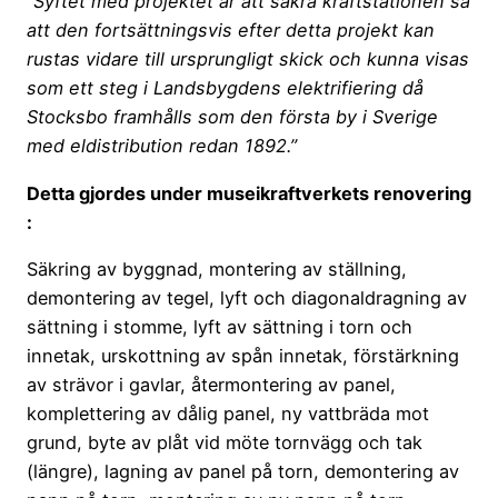
”Syftet med projektet är att säkra kraftstationen så
att den fortsättningsvis efter detta projekt kan
rustas vidare till ursprungligt skick och kunna visas
som ett steg i Landsbygdens elektrifiering då
Stocksbo framhålls som den första by i Sverige
med eldistribution redan 1892.”
Detta gjordes under museikraftverkets renovering
:
Säkring av byggnad, montering av ställning,
demontering av tegel, lyft och diagonaldragning av
sättning i stomme, lyft av sättning i torn och
innetak, urskottning av spån innetak, förstärkning
av strävor i gavlar, återmontering av panel,
komplettering av dålig panel, ny vattbräda mot
grund, byte av plåt vid möte tornvägg och tak
(längre), lagning av panel på torn, demontering av