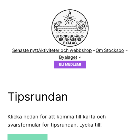
Hoppa
till
innehåll
Senaste nytt
Aktiviteter och webbshop
Om Stocksbo
Byalaget
BLI MEDLEM!
Tipsrundan
Klicka nedan för att komma till karta och
svarsformulär för tipsrundan. Lycka till!