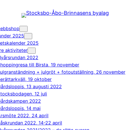
 webbshop
 under 2025
tetskalender 2025
re aktiviteter
yårsrundan 2022
hoppingresa till Birsta, 19 november
ulgranständning + julgröt + fotoutställning, 26 november
erättarkväll, 19 oktober
årdsloppis, 13 augusti 2022
tocksbodagen, 12 juli
Gårdskampen 2022
årdsloppis, 14 maj
rsmöte 2022, 24 april
åskrundan 2022, 14-22 april