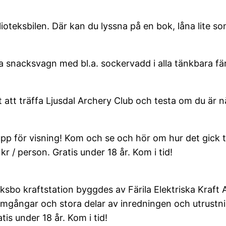
lioteksbilen. Där kan du lyssna på en bok, låna lite s
ka snacksvagn med bl.a. sockervadd i alla tänkbara f
 att träffa Ljusdal Archery Club och testa om du är 
 för visning! Kom och se och hör om hur det gick till 
kr / person. Gratis under 18 år. Kom i tid!
ksbo kraftstation byggdes av Färila Elektriska Kraft A
omgångar och stora delar av inredningen och utrustni
tis under 18 år. Kom i tid!