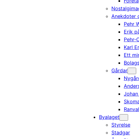
Föret
Nostalgima
Anekdoter o
Pehr 
Erik 
Pehr-O
Karl 
Ett mi
Bolag
Gårdar
Nygår
Ander
Johan
Skoma
Ranval
Byalaget
Styrelse
Stadgar