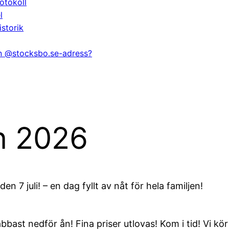
otokoll
l
istorik
en @stocksbo.se-adress?
n 2026
 7 juli! – en dag fyllt av nåt för hela familjen!
bast nedför ån! Fina priser utlovas! Kom i tid! Vi kör