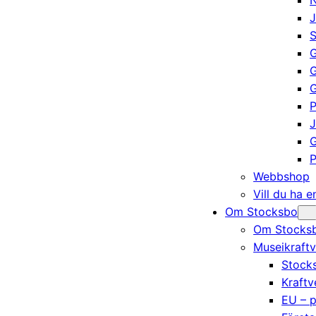
N
J
S
G
G
P
J
G
P
Webbshop
Vill du ha 
Om Stocksbo
Om Stocksb
Museikraftv
Stocks
Kraftv
EU – p