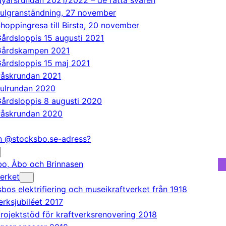
yårsrundan 2021/2022 – de rätta svaren
ulgranständning, 27 november
hoppingresa till Birsta, 20 november
årdsloppis 15 augusti 2021
Gårdskampen 2021
årdsloppis 15 maj 2021
åskrundan 2021
ulrundan 2020
årdsloppis 8 augusti 2020
åskrundan 2020
en @stocksbo.se-adress?
o, Åbo och Brinnasen
erket
bos elektrifiering och museikraftverket från 1918
erksjubiléet 2017
rojektstöd för kraftverksrenovering 2018