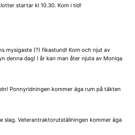
otter startar kl 10.30. Kom i tid!
ns mysigaste (?) fikastund! Kom och njut av
yn denna dag! I år kan man åter njuta av Moniqa
i sadeln! Ponnyridningen kommer äga rum på täkten
a de slag. Veterantraktorutställningen kommer äga