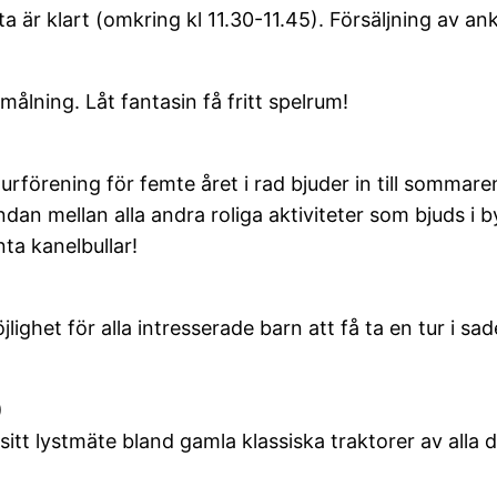
 är klart (omkring kl 11.30-11.45). Försäljning av ankl
smålning. Låt fantasin få fritt spelrum!
rförening för femte året i rad bjuder in till sommare
n mellan alla andra roliga aktiviteter som bjuds i b
ta kanelbullar!
möjlighet för alla intresserade barn att få ta en tur 
)
 sitt lystmäte bland gamla klassiska traktorer av all