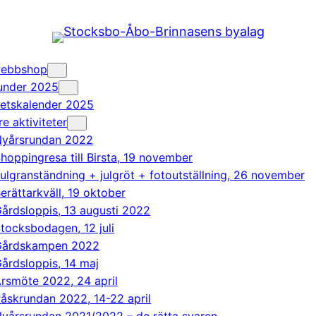
 webbshop
 under 2025
tetskalender 2025
re aktiviteter
yårsrundan 2022
hoppingresa till Birsta, 19 november
ulgranständning + julgröt + fotoutställning, 26 november
erättarkväll, 19 oktober
årdsloppis, 13 augusti 2022
tocksbodagen, 12 juli
Gårdskampen 2022
årdsloppis, 14 maj
rsmöte 2022, 24 april
åskrundan 2022, 14-22 april