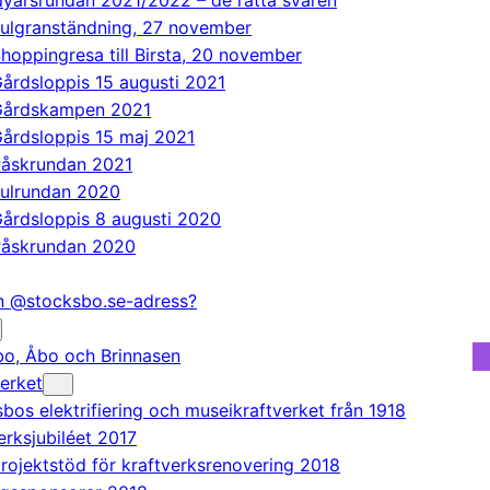
yårsrundan 2021/2022 – de rätta svaren
ulgranständning, 27 november
hoppingresa till Birsta, 20 november
årdsloppis 15 augusti 2021
Gårdskampen 2021
årdsloppis 15 maj 2021
åskrundan 2021
ulrundan 2020
årdsloppis 8 augusti 2020
åskrundan 2020
en @stocksbo.se-adress?
o, Åbo och Brinnasen
erket
bos elektrifiering och museikraftverket från 1918
erksjubiléet 2017
rojektstöd för kraftverksrenovering 2018