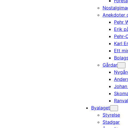
Föret
Nostalgima
Anekdoter o
Pehr 
Erik 
Pehr-O
Karl 
Ett mi
Bolag
Gårdar
Nygår
Ander
Johan
Skoma
Ranval
Byalaget
Styrelse
Stadgar