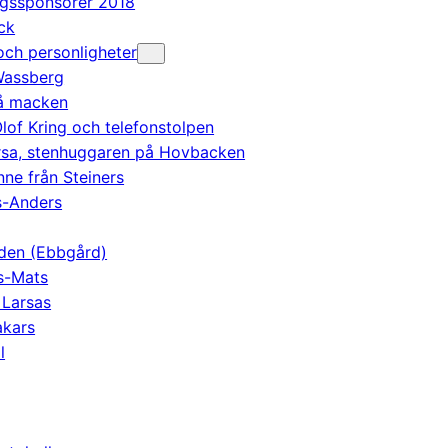
agssponsorer 2018
ck
ch personligheter
Wassberg
på macken
lof Kring och telefonstolpen
Ersa, stenhuggaren på Hovbacken
nne från Steiners
s-Anders
den (Ebbgård)
s-Mats
 Larsas
kars
l