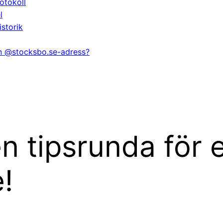
otokoll
l
istorik
en @stocksbo.se-adress?
 tipsrunda för e
!