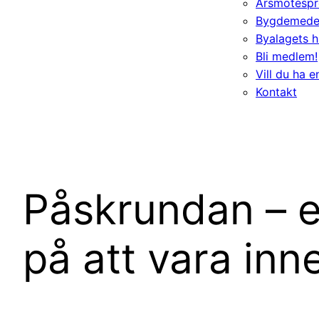
Årsmötespr
Bygdemede
Byalagets h
Bli medlem!
Vill du ha 
Kontakt
Påskrundan – en
på att vara inne