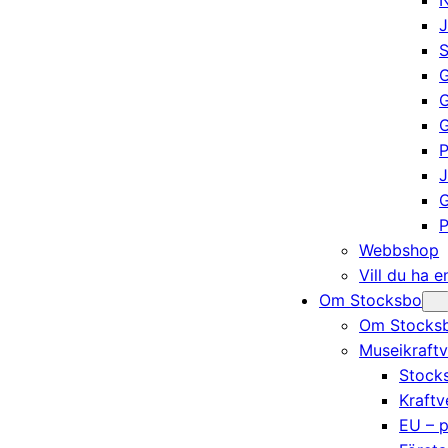
N
J
S
G
G
P
J
G
P
Webbshop
Vill du ha 
Om Stocksbo
Om Stocksb
Museikraftv
Stocks
Kraftv
EU – p