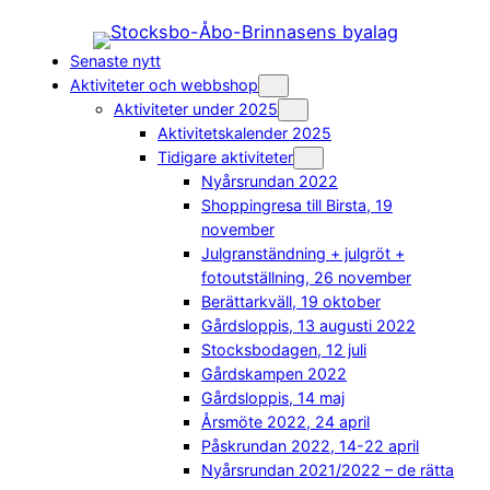
Hoppa
till
Senaste nytt
innehåll
Aktiviteter och webbshop
Aktiviteter under 2025
Aktivitetskalender 2025
Tidigare aktiviteter
Nyårsrundan 2022
Shoppingresa till Birsta, 19
november
Julgranständning + julgröt +
fotoutställning, 26 november
Berättarkväll, 19 oktober
Gårdsloppis, 13 augusti 2022
Stocksbodagen, 12 juli
Gårdskampen 2022
Gårdsloppis, 14 maj
Årsmöte 2022, 24 april
Påskrundan 2022, 14-22 april
Nyårsrundan 2021/2022 – de rätta