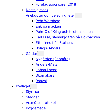
Företagssponsorer 2018
Nostalgimack
Anekdoter och personligheter
Pehr Wassberg
Erik på macken
Pehr-Olof Kring och telefonstolpen
Karl Ersa, stenhuggaren på Hovbacken
Ett minne från Steiners
Bolags-Anders
Gårdar
Nygården (Ebbgård)
Anders-Mats
Johan Larsas
Skomakars
Ranvall
Byalaget
Styrelse
Stadgar
Årsmötesprotokoll
Bygdemedel