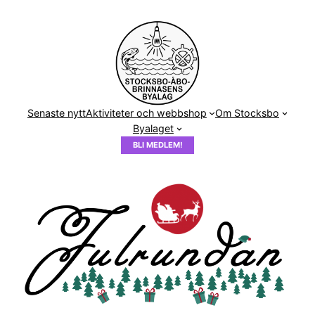
Hoppa
till
innehåll
Senaste nytt
Aktiviteter och webbshop
Om Stocksbo
Byalaget
BLI MEDLEM!