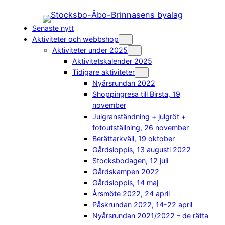
Hoppa
till
Senaste nytt
innehåll
Aktiviteter och webbshop
Aktiviteter under 2025
Aktivitetskalender 2025
Tidigare aktiviteter
Nyårsrundan 2022
Shoppingresa till Birsta, 19
november
Julgranständning + julgröt +
fotoutställning, 26 november
Berättarkväll, 19 oktober
Gårdsloppis, 13 augusti 2022
Stocksbodagen, 12 juli
Gårdskampen 2022
Gårdsloppis, 14 maj
Årsmöte 2022, 24 april
Påskrundan 2022, 14-22 april
Nyårsrundan 2021/2022 – de rätta