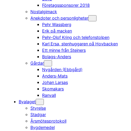
Företagssponsorer 2018
Nostalgimack
Anekdoter och personligheter
Pehr Wassberg
Erik på macken
Pehr-Olof Kring och telefonstolpen
Karl Ersa, stenhuggaren på Hovbacken
Ett minne från Steiners
Bolags-Anders
Gårdar
Nygården (Ebbgård)
Anders-Mats
Johan Larsas
Skomakars
Ranvall
Byalaget
Styrelse
Stadgar
Årsmötesprotokoll
Bygdemedel