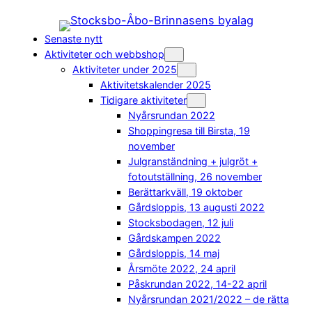
Hoppa
till
Senaste nytt
innehåll
Aktiviteter och webbshop
Aktiviteter under 2025
Aktivitetskalender 2025
Tidigare aktiviteter
Nyårsrundan 2022
Shoppingresa till Birsta, 19
november
Julgranständning + julgröt +
fotoutställning, 26 november
Berättarkväll, 19 oktober
Gårdsloppis, 13 augusti 2022
Stocksbodagen, 12 juli
Gårdskampen 2022
Gårdsloppis, 14 maj
Årsmöte 2022, 24 april
Påskrundan 2022, 14-22 april
Nyårsrundan 2021/2022 – de rätta