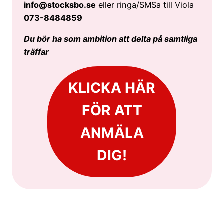
info@stocksbo.se
eller ringa/SMSa till Viola
073-8484859
Du bör ha som ambition att delta på samtliga
träffar
KLICKA HÄR
FÖR ATT
ANMÄLA
DIG!