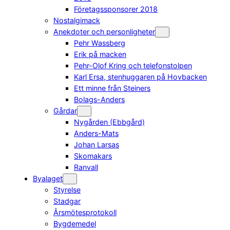
Företagssponsorer 2018
Nostalgimack
Anekdoter och personligheter
Pehr Wassberg
Erik på macken
Pehr-Olof Kring och telefonstolpen
Karl Ersa, stenhuggaren på Hovbacken
Ett minne från Steiners
Bolags-Anders
Gårdar
Nygården (Ebbgård)
Anders-Mats
Johan Larsas
Skomakars
Ranvall
Byalaget
Styrelse
Stadgar
Årsmötesprotokoll
Bygdemedel