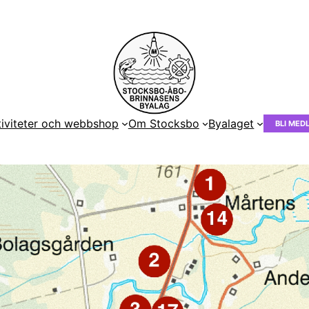
tiviteter och webbshop
Om Stocksbo
Byalaget
BLI MED