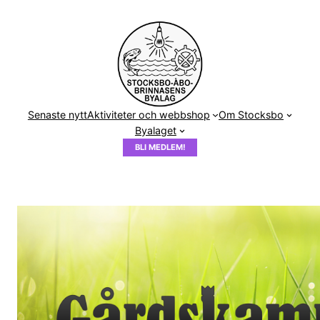
Hoppa
till
innehåll
Senaste nytt
Aktiviteter och webbshop
Om Stocksbo
Byalaget
BLI MEDLEM!