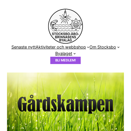
Hoppa
till
innehåll
Senaste nytt
Aktiviteter och webbshop
Om Stocksbo
Byalaget
BLI MEDLEM!