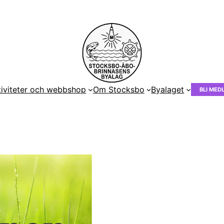
tiviteter och webbshop
Om Stocksbo
Byalaget
BLI MED