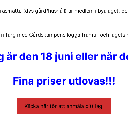
gräsmatta (dvs gård/hushåll) är medlem i byalaget, o
lfri färg med Gårdskampens logga framtill och lagets 
är den 18 juni eller när d
Fina priser utlovas!!!
Klicka här för att anmäla ditt lag!