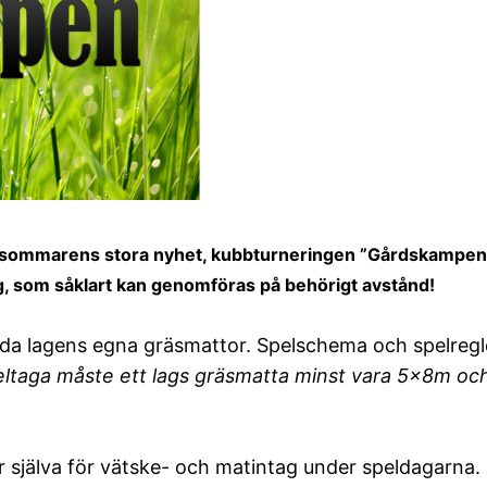
ll sommarens stora nyhet, kubbturneringen ”Gårdskampen”! 
ng, som såklart kan genomföras på behörigt avstånd!
a lagens egna gräsmattor. Spelschema och spelregle
eltaga måste ett lags gräsmatta minst vara 5x8m och l
r själva för vätske- och matintag under speldagarna.