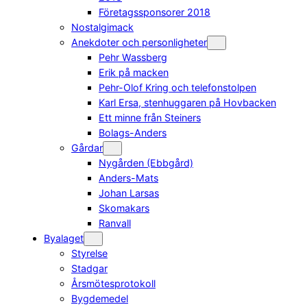
Företagssponsorer 2018
Nostalgimack
Anekdoter och personligheter
Pehr Wassberg
Erik på macken
Pehr-Olof Kring och telefonstolpen
Karl Ersa, stenhuggaren på Hovbacken
Ett minne från Steiners
Bolags-Anders
Gårdar
Nygården (Ebbgård)
Anders-Mats
Johan Larsas
Skomakars
Ranvall
Byalaget
Styrelse
Stadgar
Årsmötesprotokoll
Bygdemedel