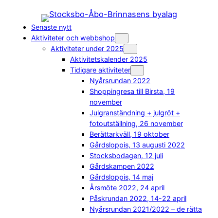
Hoppa
till
Senaste nytt
innehåll
Aktiviteter och webbshop
Aktiviteter under 2025
Aktivitetskalender 2025
Tidigare aktiviteter
Nyårsrundan 2022
Shoppingresa till Birsta, 19
november
Julgranständning + julgröt +
fotoutställning, 26 november
Berättarkväll, 19 oktober
Gårdsloppis, 13 augusti 2022
Stocksbodagen, 12 juli
Gårdskampen 2022
Gårdsloppis, 14 maj
Årsmöte 2022, 24 april
Påskrundan 2022, 14-22 april
Nyårsrundan 2021/2022 – de rätta