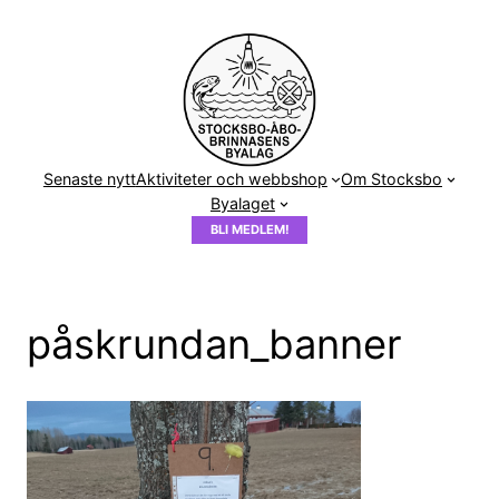
Hoppa
till
innehåll
Senaste nytt
Aktiviteter och webbshop
Om Stocksbo
Byalaget
BLI MEDLEM!
påskrundan_banner